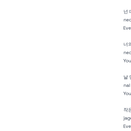
넌
ne
Eve
너의
neo
You
날 
nal
You
작
jag
Eve