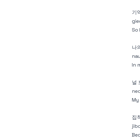
기억
gie
So 
나의
nau
In 
널 
neo
My 
집착
jib
Bec