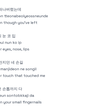
 떠나버렸는데
on tteonabeolyeossneunde
n though you've left
 눈 코 입
ui nun ko ip
r eyes, nose, lips
만지던 네 손길
 manjideon ne songil
r touch that touched me
은 손톱까지 다
eun sontobkkaji da
n your small fingernails