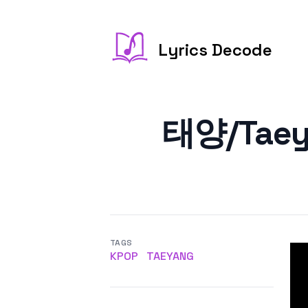
Lyrics Decode
태양/Taeya
TAGS
KPOP
TAEYANG