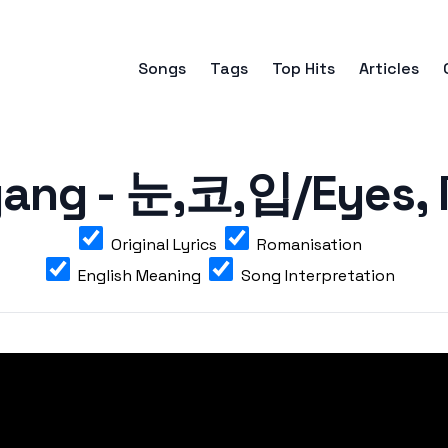
Songs
Tags
Top Hits
Articles
ng - 눈,코,입/Eyes, N
Original Lyrics
Romanisation
English Meaning
Song Interpretation