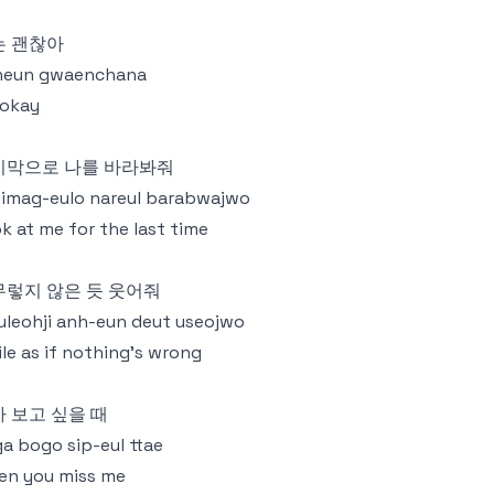
는 괜찮아
neun gwaenchana
 okay
지막으로 나를 바라봐줘
imag-eulo nareul barabwajwo
k at me for the last time
무렇지 않은 듯 웃어줘
leohji anh-eun deut useojwo
le as if nothing's wrong
 보고 싶을 때
a bogo sip-eul ttae
en you miss me