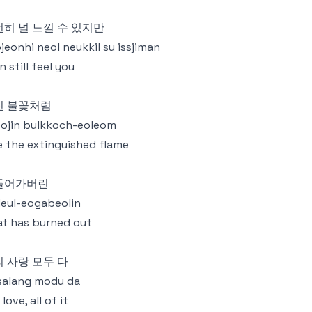
히 널 느낄 수 있지만
jeonhi neol neukkil su issjiman
an still feel you
진 불꽃처럼
ojin bulkkoch-eoleom
e the extinguished flame
들어가버린
eul-eogabeolin
t has burned out
 사랑 모두 다
 salang modu da
 love, all of it