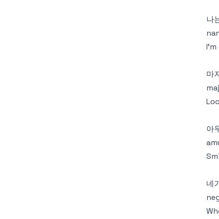
나
na
I'm
마
maj
Loo
아
amu
Smi
네가
neg
Wh