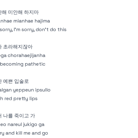
안해 미안해 하지마
nhae mianhae hajima
 sorry, I'm sorry, don't do this
가 초라해지잖아
ga chorahaejijanha
 becoming pathetic
간 예쁜 입술로
lgan yeppeun ipsullo
h red pretty lips
 나를 죽이고 가
eo nareul jukigo ga
ry and kill me and go