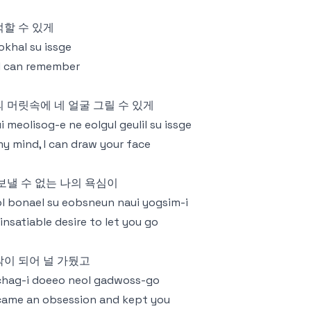
할 수 있게
okhal su issge
I can remember
 머릿속에 네 얼굴 그릴 수 있게
i meolisog-e ne eolgul geulil su issge
my mind, I can draw your face
보낼 수 없는 나의 욕심이
l bonael su eobsneun naui yogsim-i
insatiable desire to let you go
이 되어 널 가뒀고
chag-i doeeo neol gadwoss-go
ame an obsession and kept you