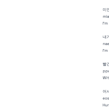
미
mia
I'm
내
nae
I'm
빨
ppa
Wit
어서
eos
Hur