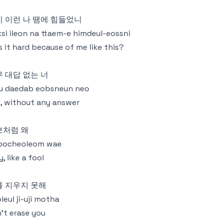
 이런 나 땜에 힘들었니
si ileon na ttaem-e himdeul-eossni
 it hard because of me like this?
 대답 없는 너
u daedab eobsneun neo
, without any answer
보처럼 왜
bocheoleom wae
, like a fool
를 지우지 못해
leul ji-uji motha
't erase you