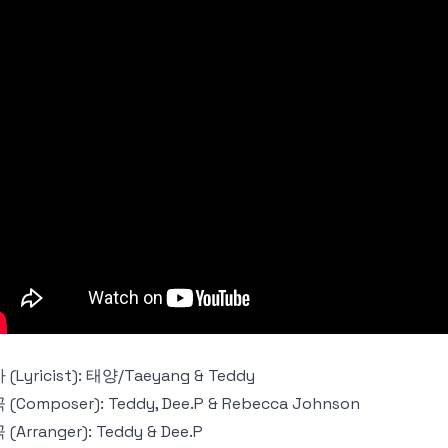
(Lyricist): 태양/Taeyang & Teddy
(Composer): Teddy, Dee.P & Rebecca Johnson
(Arranger): Teddy & Dee.P