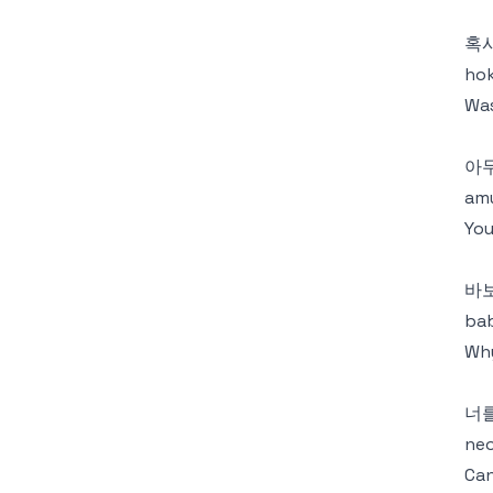
혹시
hok
Was
아무
am
You
바
ba
Why
너
neo
Can